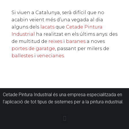
Si viuen a Catalunya, serà difícil que no
acabin veient més d’una vegada al dia
alguns dels
lacats
que
Cetade Pintura
Industrial
ha realitzat en els últims anys: des
de multitud de
reixes
i
baranes
a noves
portes de garatge
, passant per milers de
ballestes
i
venecianes
.
Cetade Pintura Industrial és una empresa especialitzada en
l’aplicació de tot tipus de sistemes per a la pintura industrial.