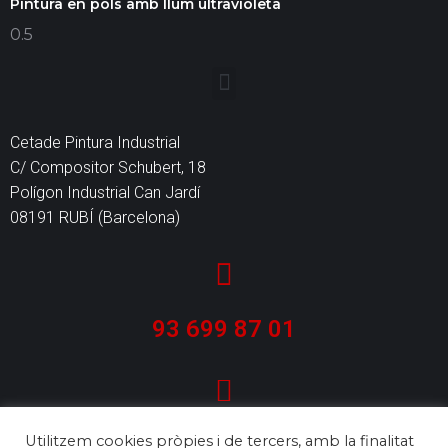
Pintura en pols amb llum ultravioleta
Cetade Pintura Industrial
C/ Compositor Schubert, 18
Polígon Industrial Can Jardí
08191 RUBÍ (Barcelona)
93 699 87 01
info@cetade.cat
Utilitzem cookies pròpies i de tercers, amb la finalitat