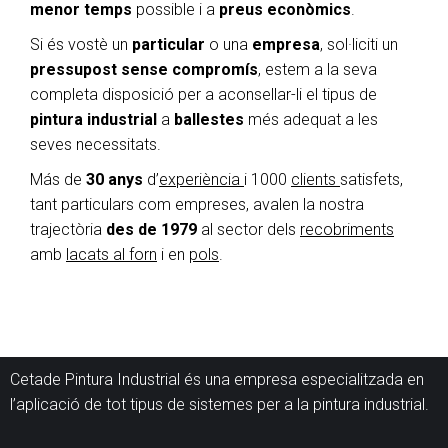
menor temps
possible i a
preus econòmics
.
Si és vostè un
particular
o una
empresa
, sol·liciti un
pressupost sense compromís
, estem a la seva
completa disposició per a aconsellar-li el tipus de
pintura industrial
a
ballestes
més adequat a les
seves necessitats.
Más de
30 anys
d’
experiència
i 1000
clients
satisfets,
tant particulars com empreses, avalen la nostra
trajectòria
des de 1979
al sector dels
recobriments
amb
lacats al forn
i en
pols
.
Cetade Pintura Industrial és una empresa especialitzada en
l’aplicació de tot tipus de sistemes per a la pintura industrial.